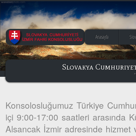
Anasayfa
Slo
Slovakya Cumhuriyet
"
Konsolosluğumuz Türkiye Cumhuriye
içi 9:00-17:00 saatleri arasında 
Alsancak İzmir adresinde hizmet v