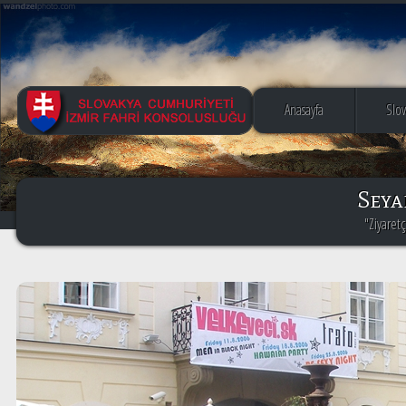
Anasayfa
Slo
Seya
"Ziyaretç