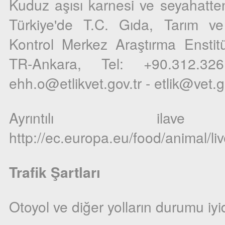
Kuduz aşısı karnesi ve seyahatte
Türkiye'de T.C. Gıda, Tarım ve 
Kontrol Merkez Araştırma Enstit
TR-Ankara, Tel: +90.312.326
ehh.o@etlikvet.gov.tr - etlik@vet.go
Ayrıntılı ila
http://ec.europa.eu/food/animal/
Trafik Şartları
Otoyol ve diğer yolların durumu iyid