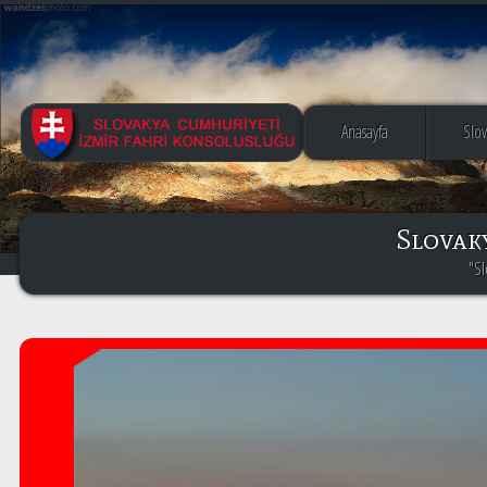
Anasayfa
Slo
Slovaky
"Sl