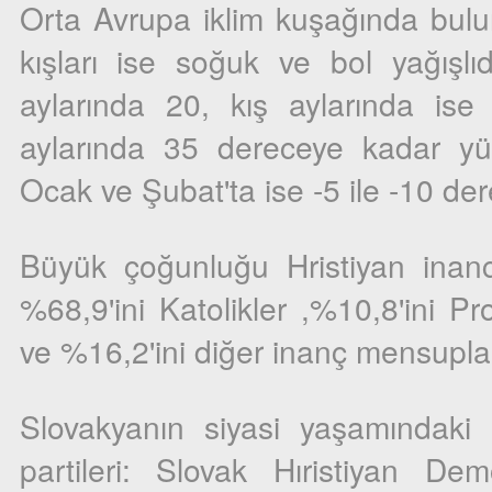
Orta Avrupa iklim kuşağında bulun
kışları ise soğuk ve bol yağışlıd
aylarında 20, kış aylarında ise 
aylarında 35 dereceye kadar yü
Ocak ve Şubat'ta ise -5 ile -10 de
Büyük çoğunluğu Hristiyan inan
%68,9'ini Katolikler ,%10,8'ini Pr
ve %16,2'ini diğer inanç mensuplar
Slovakyanın siyasi yaşamındaki ön
partileri: Slovak Hıristiyan De