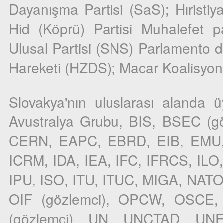
Dayanışma Partisi (SaS); Hıristi
Hid (Köprü) Partisi Muhalefet pa
Ulusal Partisi (SNS) Parlamento d
Hareketi (HZDS); Macar Koalisyonu
Slovakya'nın uluslarası alanda ü
Avustralya Grubu, BIS, BSEC (gö
CERN, EAPC, EBRD, EIB, EMU, 
ICRM, IDA, IEA, IFC, IFRCS, ILO,
IPU, ISO, ITU, ITUC, MIGA, NAT
OIF (gözlemci), OPCW, OSCE,
(gözlemci), UN, UNCTAD, U